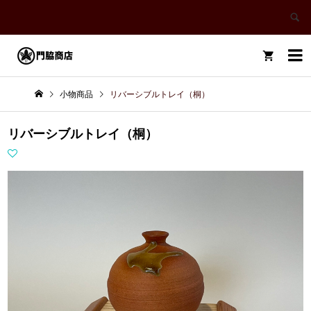


小物商品
リバーシブルトレイ（桐）
リバーシブルトレイ（桐）